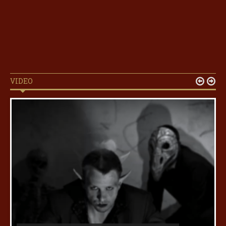
VIDEO

