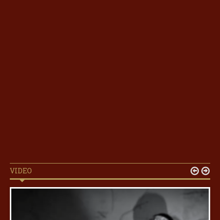
VIDEO

