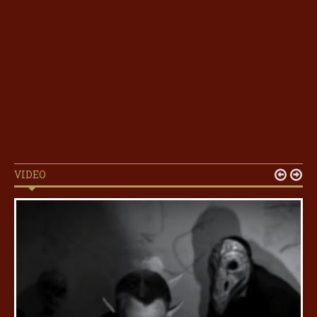
VIDEO

