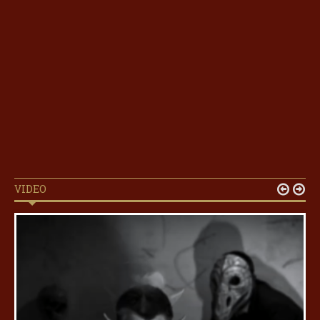
VIDEO

