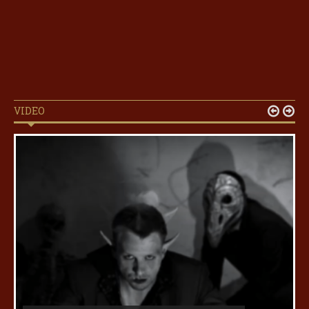
VIDEO

