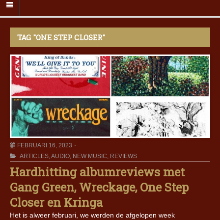
TAG "ONE STEP CLOSER"
FEBRUARI 16, 2023
ARTICLES
,
AUDIO
,
NEW MUSIC
,
REVIEWS
Hardhitting albumreviews met
Gang Green, Wreckage, One Step
Closer en Kringa
Het is alweer februari, we werden de afgelopen week