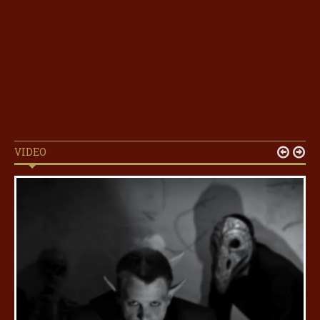
VIDEO

