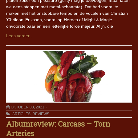
platen zeker een pleasure (guilty mag je toevoegen, maar laten
we eens stoppen met metal-schaamte). Dat had vooral te
maken met het onstopbare tempo en de vocalen van Christian
‘Chrileon’ Eriksson, vooral op Heroes of Might & Magic
onvoorstelbaar en een letterlijke force majeur. Afijn, die
Lees verder..
OKTOBER 03, 2021
ARTICLES
,
REVIEWS
Albumreview: Carcass – Torn
Arteries