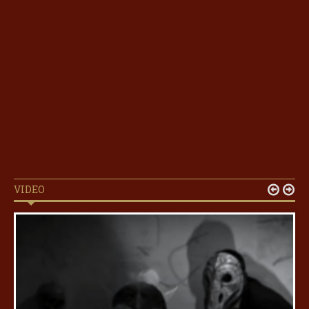
VIDEO

