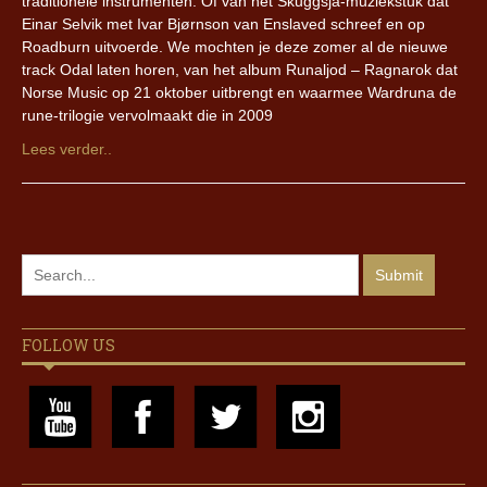
traditionele instrumenten. Of van het Skuggsjá-muziekstuk dat
Einar Selvik met Ivar Bjørnson van Enslaved schreef en op
Roadburn uitvoerde. We mochten je deze zomer al de nieuwe
track Odal laten horen, van het album Runaljod – Ragnarok dat
Norse Music op 21 oktober uitbrengt en waarmee Wardruna de
rune-trilogie vervolmaakt die in 2009
Lees verder..
FOLLOW US