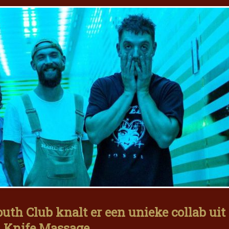
uth Club knalt er een unieke collab uit
n Knife Massage