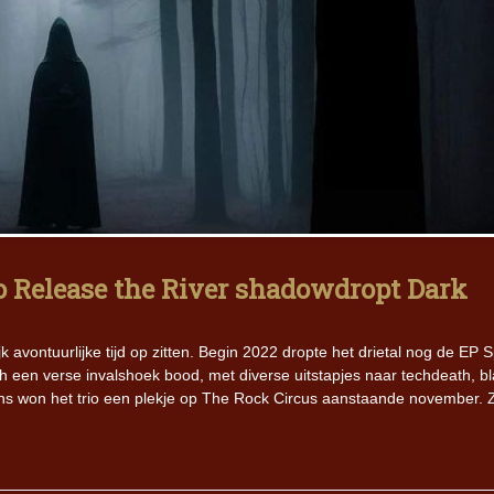
rio Release the River shadowdropt Dark
vontuurlijke tijd op zitten. Begin 2022 dropte het drietal nog de EP Sp
h een verse invalshoek bood, met diverse uitstapjes naar techdeath, b
ns won het trio een plekje op The Rock Circus aanstaande november. 