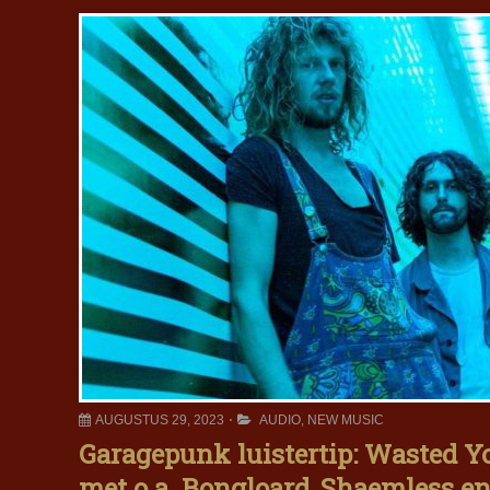
AUGUSTUS 29, 2023
AUDIO
,
NEW MUSIC
Garagepunk luistertip: Wasted Yo
met o.a. Bongloard, Shaemless e