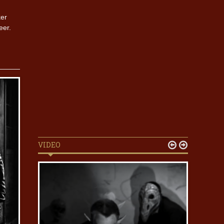
ker
eer.
VIDEO

