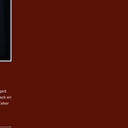
irit
lack en
Zeker