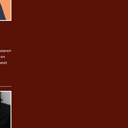
 waren
 en
weet