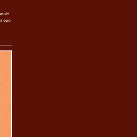
mooie
an oud