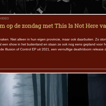
Iron Jinn doopt vers epos 
Futurist en munt Reich and
VIDEO
Roll-stijl
m op de zondag met This Is Not Here v
ken. Niet alleen in hun eigen provincie, maar ook daarbuiten. Zo sto
 een show in het buitenland en staan ze ook nog eens gepland voor h
llusion of Control EP uit 2021, een vernuftige death/doom release d