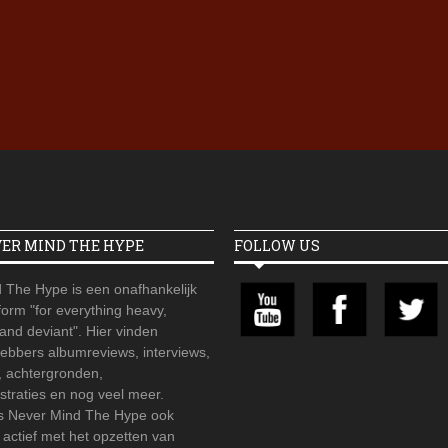
Iron Jinn doopt vers epos 
Futurist en munt Reich and
Roll-stijl
VER MIND THE HYPE
FOLLOW US
 The Hype is een onafhankelijk
orm "for everything heavy,
 and deviant". Hier vinden
hebbers albumreviews, interviews,
, achtergronden,
straties en nog veel meer.
is Never Mind The Hype ook
r actief met het opzetten van