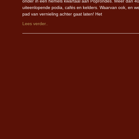
onder in een hemels kwartaal aan Poprondes. Meer dan 40 s
uiteenlopende podia, cafés en kelders. Waarvan ook, en we
pad van vernieling achter gaat laten! Het
Lees verder..