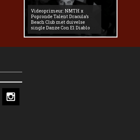
Videoprimeur: NMTH x
The
Popronde Talent Dracula’s
Zemma s
Beach Club met duivelse
underg
single Danze Con El Diablo
livesess