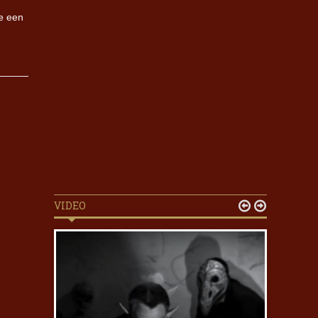
ie een
VIDEO

