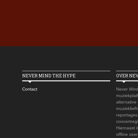
NEVER MIND THE HYPE
OVER NE
Contact
Never Mind
muziekplatf
alternative
muzieklief
reportages
concertregi
Hiernaast 
offline zee