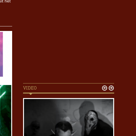
it het
VIDEO

