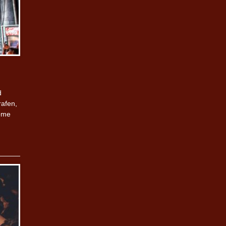
d
rafen,
Dome