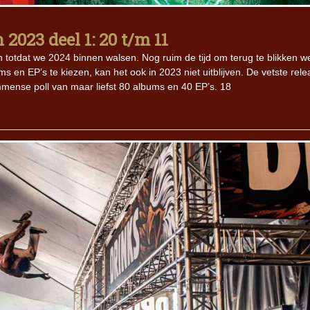
2023 deel 1: 20 t/m 11
Iron Jinn doopt vers epos 
Futurist en munt Reich and
n totdat we 2024 binnen walsen. Nog ruim de tijd om terug te blikken we
Roll-stijl
 en EP’s te kiezen, kan het ook in 2023 niet uitblijven. De vetste rel
immense poll van maar liefst 80 albums en 40 EP’s. 18