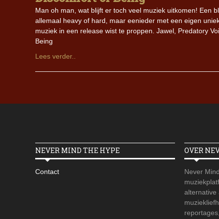
Man oh man, wat blijft er toch veel muziek uitkomen! Een bli
allemaal heavy of hard, maar eenieder met een eigen unieke
muziek in een release wist te proppen. Jawel, Predatory Vo
Being
Lees verder..
NEVER MIND THE HYPE
OVER NE
Contact
Never Mind
muziekplatf
alternative
muzieklief
reportages