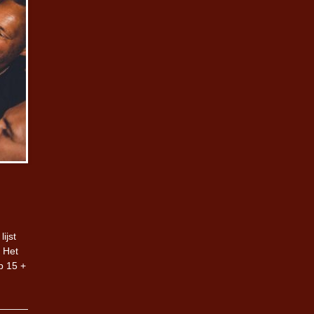
ijst
. Het
p 15 +