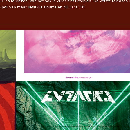
’s te kiezen, kan het ook in 2023 niet uitblijven. De vetste releases u
poll van maar liefst 80 albums en 40 EP’s. 18