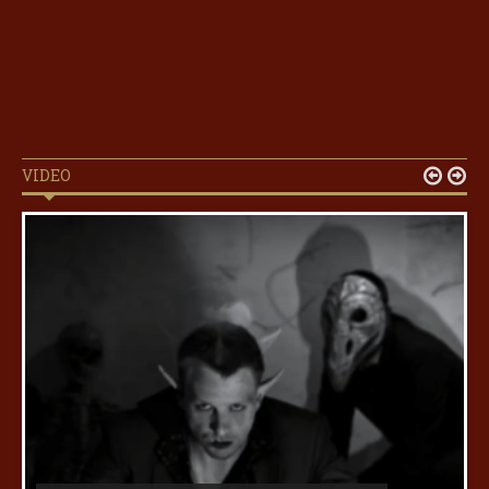
VIDEO

