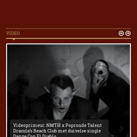
VIDEO


Videoprimeur: NMTH x Popronde Talent
Dracula’s Beach Club met duivelse single
Danze Con El Diablo