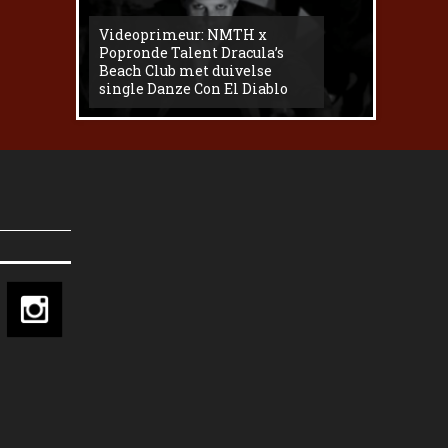
Videoprimeur: NMTH x
The
Popronde Talent Dracula’s
Zemma s
Beach Club met duivelse
underg
single Danze Con El Diablo
livesess