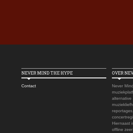
NEVER MIND THE HYPE
OVER NE
Contact
Never Mind
muziekplatf
alternative
muzieklief
reportages
concertregi
Hiernaast 
offline zee