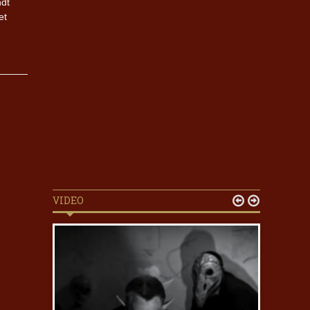
ndt
et
VIDEO

