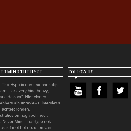
Iron Jinn doopt vers epos 
Futurist en munt Reich and
Roll-stijl
VER MIND THE HYPE
FOLLOW US
 The Hype is een onafhankelijk
orm "for everything heavy,
 and deviant". Hier vinden
hebbers albumreviews, interviews,
, achtergronden,
straties en nog veel meer.
is Never Mind The Hype ook
r actief met het opzetten van