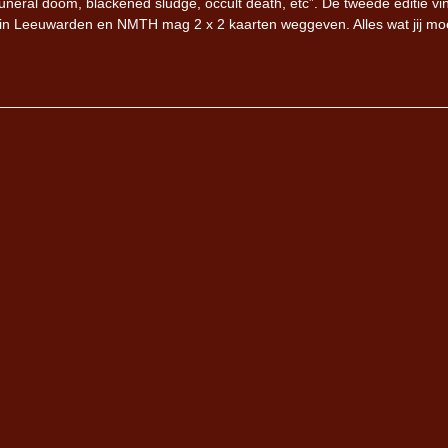
 funeral doom, blackened sludge, occult death, etc”. De tweede editie vi
n Leeuwarden en NMTH mag 2 x 2 kaarten weggeven. Alles wat jij mo