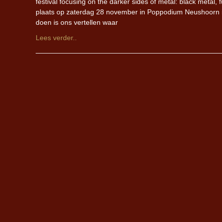
festival focusing on the darker sides of metal: black metal,
plaats op zaterdag 28 november in Poppodium Neushoorn i
doen is ons vertellen waar
Lees verder..