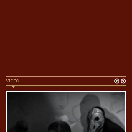
VIDEO

