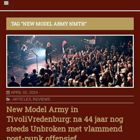
TAG "NEW MODEL ARMY NMTH"
APRIL 02, 2024
ARTICLES
,
REVIEWS
New Model Army in
TivoliVredenburg: na 44 jaar nog
steeds Unbroken met vlammend
post-punk offensief