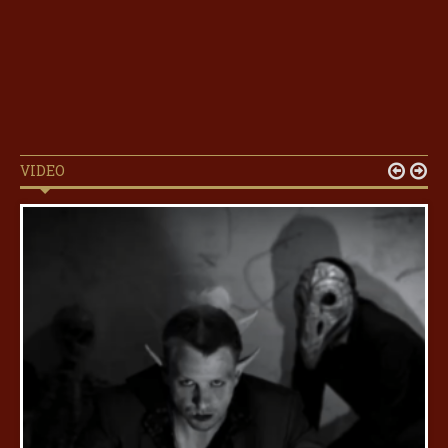
VIDEO

