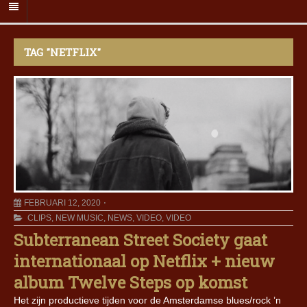
TAG "NETFLIX"
FEBRUARI 12, 2020
CLIPS
,
NEW MUSIC
,
NEWS
,
VIDEO
,
VIDEO
Subterranean Street Society gaat
internationaal op Netflix + nieuw
album Twelve Steps op komst
Het zijn productieve tijden voor de Amsterdamse blues/rock ’n