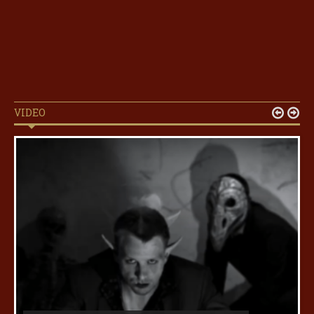
VIDEO

