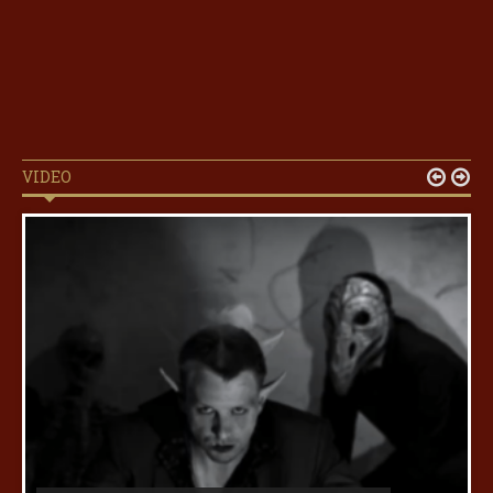
VIDEO

