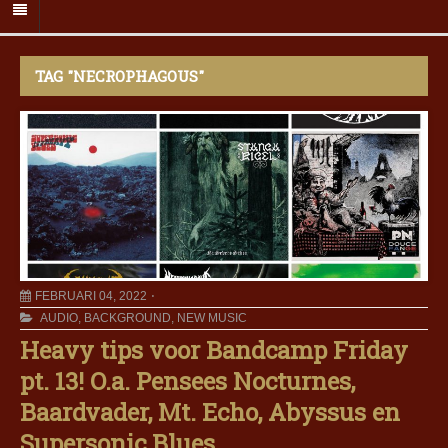
TAG "NECROPHAGOUS"
FEBRUARI 04, 2022
AUDIO
,
BACKGROUND
,
NEW MUSIC
Heavy tips voor Bandcamp Friday
pt. 13! O.a. Pensees Nocturnes,
Baardvader, Mt. Echo, Abyssus en
Supersonic Blues