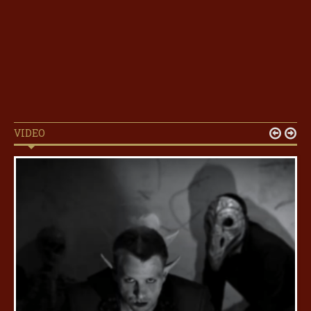
VIDEO

