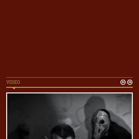
VIDEO

