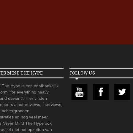
Iron Jinn doopt vers epos 
Futurist en munt Reich and
Roll-stijl
VER MIND THE HYPE
FOLLOW US
 The Hype is een onafhankelijk
orm "for everything heavy,
 and deviant". Hier vinden
hebbers albumreviews, interviews,
, achtergronden,
straties en nog veel meer.
is Never Mind The Hype ook
r actief met het opzetten van