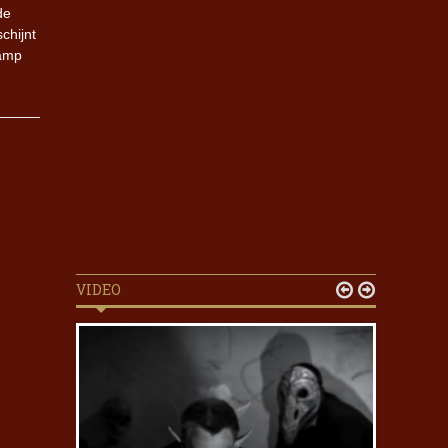
de
chijnt
camp
VIDEO

