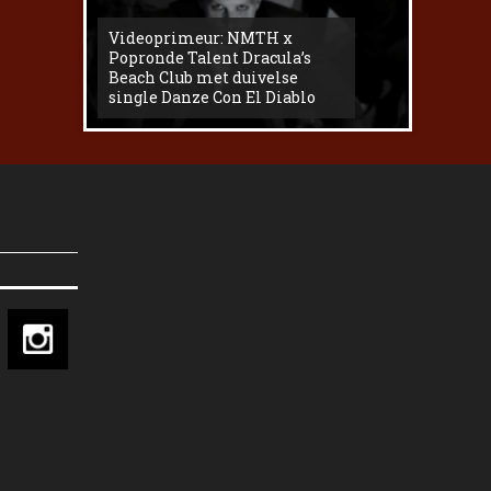
Videoprimeur: NMTH x
The
Popronde Talent Dracula’s
Zemma s
Beach Club met duivelse
underg
single Danze Con El Diablo
livesess