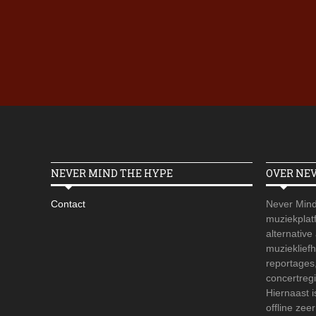
NEVER MIND THE HYPE
OVER NE
Contact
Never Mind
muziekplatf
alternative
muzieklief
reportages
concertregi
Hiernaast 
offline zee