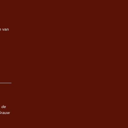
n van
 de
Grauw