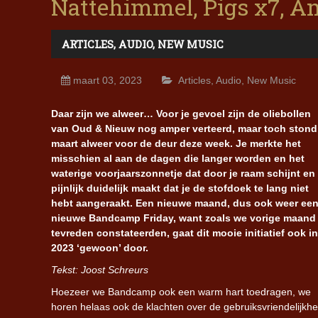
Nattehimmel, Pigs x7, 
ARTICLES
,
AUDIO
,
NEW MUSIC
maart 03, 2023
Articles
,
Audio
,
New Music
Daar zijn we alweer… Voor je gevoel zijn de oliebollen
van Oud & Nieuw nog amper verteerd, maar toch stond
maart alweer voor de deur deze week. Je merkte het
misschien al aan de dagen die langer worden en het
waterige voorjaarszonnetje dat door je raam schijnt en
pijnlijk duidelijk maakt dat je de stofdoek te lang niet
hebt aangeraakt. Een nieuwe maand, dus ook weer ee
nieuwe Bandcamp Friday, want zoals we vorige maand
tevreden constateerden, gaat dit mooie initiatief ook in
2023 ‘gewoon’ door.
Tekst: Joost Schreurs
Hoezeer we Bandcamp ook een warm hart toedragen, we
horen helaas ook de klachten over de gebruiksvriendelijkhe