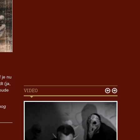
 je nu
t (ja,
 oude
VIDEO


nog