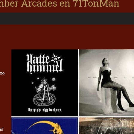
Amber Arcades en 71TonMan
 zo
n
id