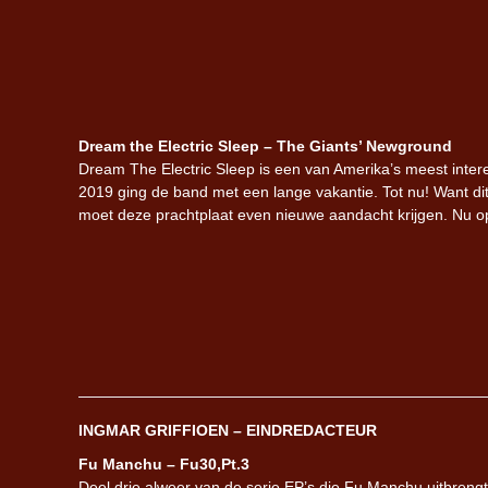
Dream the Electric Sleep – The Giants’ Newground
Dream The Electric Sleep is een van Amerika’s meest inter
2019 ging de band met een lange vakantie. Tot nu! Want dit 
moet deze prachtplaat even nieuwe aandacht krijgen. Nu op 
INGMAR GRIFFIOEN – EINDREDACTEUR
Fu Manchu – Fu30,Pt.3
Deel drie alweer van de serie EP’s die Fu Manchu uitbreng