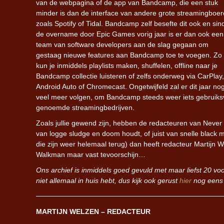
van de webpagina of de app van Bandcamp, die een stuk
minder is dan de interface van andere grote streamingboe
zoals Spotify of Tidal. Bandcamp zelf besefte dit ook en sin
de overname door Epic Games vorig jaar is er dan ook een
team van software developers aan de slag gegaan om
gestaag nieuwe features aan Bandcamp toe te voegen. Zo
kun je inmiddels playlists maken, shuffelen, offline naar je
Bandcamp collectie luisteren of zelfs onderweg via CarPlay,
Android Auto of Chromecast. Ongetwijfeld zal er dit jaar no
veel meer volgen, om Bandcamp steeds weer iets gebruiksv
genoemde streamingbedrijven.
Zoals jullie gewend zijn, hebben de redacteuren van Never 
van logge sludge en doom houdt, of juist van snelle black me
die zijn weer helemaal terug) dan heeft redacteur Martijn We
Walkman maar vast tevoorschijn…
Ons archief is inmiddels goed gevuld met maar liefst 20 vo
niet allemaal in huis hebt, dus kijk ook gerust
hier
nog eens v
MARTIJN WELZEN – REDACTEUR