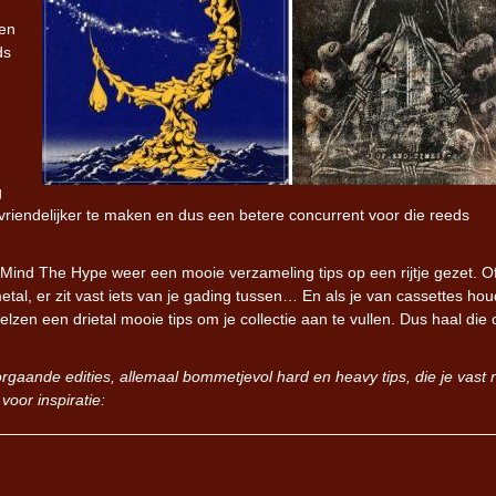
ren
ds
g
riendelijker te maken en dus een betere concurrent voor die reeds
Mind The Hype weer een mooie verzameling tips op een rijtje gezet. Of
tal, er zit vast iets van je gading tussen… En als je van cassettes houd
lzen een drietal mooie tips om je collectie aan te vullen. Dus haal die
orgaande edities, allemaal bommetjevol hard en heavy tips, die je vast 
oor inspiratie: