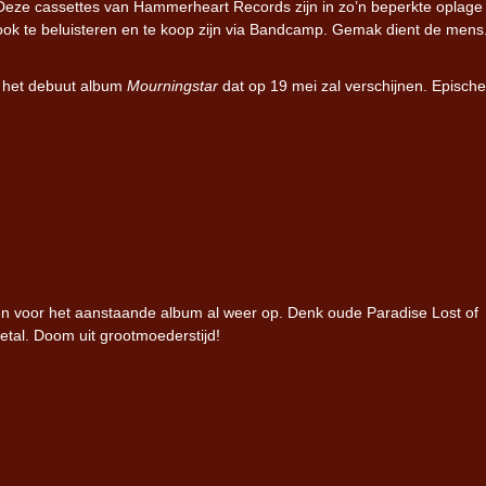
Deze cassettes van Hammerheart Records zijn in zo’n beperkte oplage
ook te beluisteren en te koop zijn via Bandcamp. Gemak dient de mens
Iron Jinn doopt vers epos 
Futurist en munt Reich and
r het debuut album
Mourningstar
dat op 19 mei zal verschijnen. Epische
Roll-stijl
en voor het aanstaande album al weer op. Denk oude Paradise Lost of
tal. Doom uit grootmoederstijd!