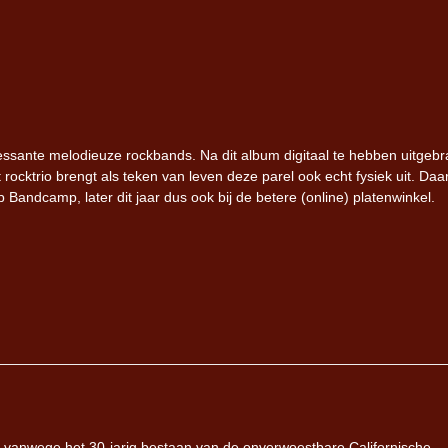
essante melodieuze rockbands. Na dit album digitaal te hebben uitgebr
rocktrio brengt als teken van leven deze parel ook echt fysiek uit. Da
Bandcamp, later dit jaar dus ook bij de betere (online) platenwinkel.
t vanwege het 30-jarig bestaan van de onverwoestbare Californische