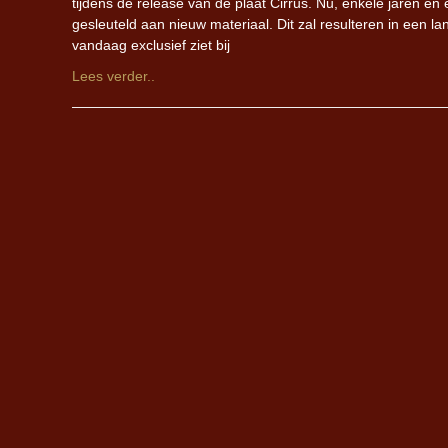
tijdens de release van de plaat Cirrus. Nu, enkele jaren e
gesleuteld aan nieuw materiaal. Dit zal resulteren in een l
vandaag exclusief ziet bij
Lees verder..