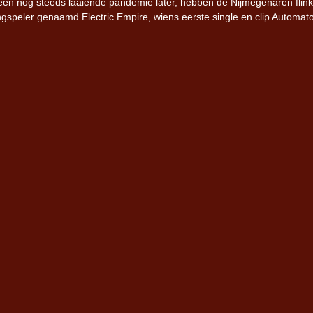
n een nog steeds laaiende pandemie later, hebben de Nijmegenaren flink
angspeler genaamd Electric Empire, wiens eerste single en clip Automato