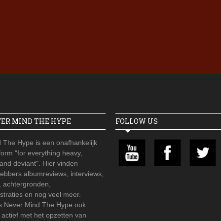
Iron Jinn doopt vers epos 
Futurist en munt Reich and
Roll-stijl
VER MIND THE HYPE
FOLLOW US
 The Hype is een onafhankelijk
orm "for everything heavy,
 and deviant". Hier vinden
hebbers albumreviews, interviews,
, achtergronden,
straties en nog veel meer.
is Never Mind The Hype ook
r actief met het opzetten van