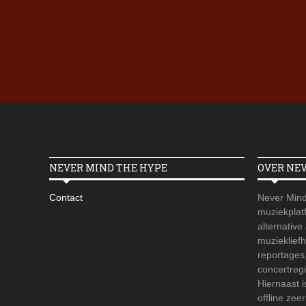
NEVER MIND THE HYPE
OVER NE
Contact
Never Mind
muziekplatf
alternative
muzieklief
reportages
concertregi
Hiernaast 
offline zee