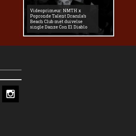
Videoprimeur: NMTH x
The
Popronde Talent Dracula’s
Zemma s
Beach Club met duivelse
underg
single Danze Con El Diablo
livesess