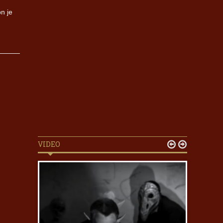
n je
VIDEO

