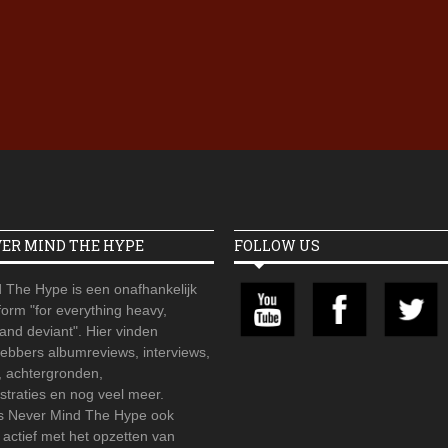
Iron Jinn doopt vers epos 
Futurist en munt Reich and
Roll-stijl
VER MIND THE HYPE
FOLLOW US
 The Hype is een onafhankelijk
orm "for everything heavy,
 and deviant". Hier vinden
hebbers albumreviews, interviews,
, achtergronden,
straties en nog veel meer.
is Never Mind The Hype ook
r actief met het opzetten van