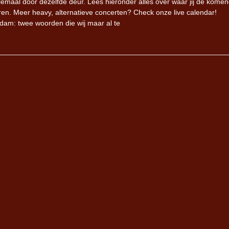
emaal door dezelfde deur. Lees hieronder alles over waar jij de kome
n. Meer heavy, alternatieve concerten? Check onze live calendar!
am: twee woorden die wij maar al te