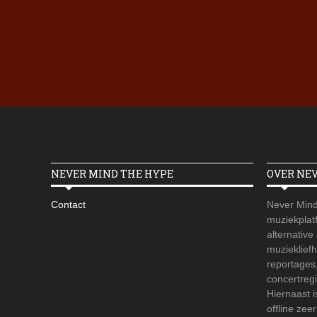
NEVER MIND THE HYPE
OVER NE
Contact
Never Mind
muziekplatf
alternative
muzieklief
reportages
concertregi
Hiernaast 
offline zee