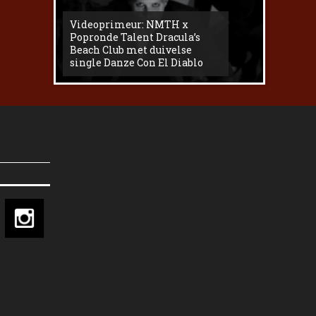
Videoprimeur: NMTH x
The
Popronde Talent Dracula’s
Zemma s
Beach Club met duivelse
underg
single Danze Con El Diablo
livesess