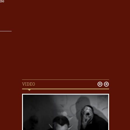
nde
VIDEO

