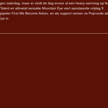
megen zaterdag, maar er vindt de dag ervoor al een heavy warming-up fe
alent en altmetal sensatie Mountain Eye viert aanstaande vrijdag 9
gspeler First We Become Ashes, en als support nemen ze Popronde a
Eye in