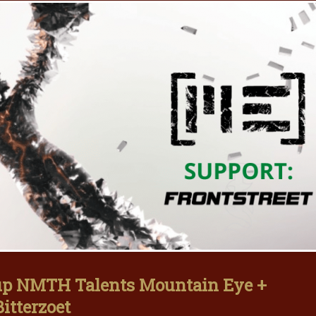
up NMTH Talents Mountain Eye +
Bitterzoet