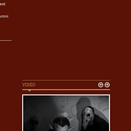
est
lumni
VIDEO

