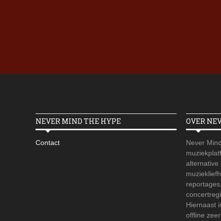
NEVER MIND THE HYPE
OVER NE
Contact
Never Mind
muziekplatf
alternative
muzieklief
reportages
concertregi
Hiernaast 
offline zee