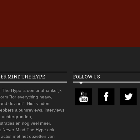
Iron Jinn doopt vers epos 
Futurist en munt Reich and
Roll-stijl
VER MIND THE HYPE
FOLLOW US
 The Hype is een onafhankelijk
orm "for everything heavy,
 and deviant". Hier vinden
hebbers albumreviews, interviews,
, achtergronden,
straties en nog veel meer.
is Never Mind The Hype ook
r actief met het opzetten van