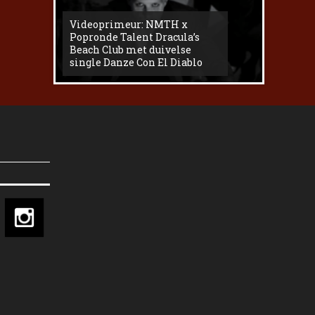
Videoprimeur: NMTH x
The
Popronde Talent Dracula’s
Zemma s
Beach Club met duivelse
underg
single Danze Con El Diablo
livesess