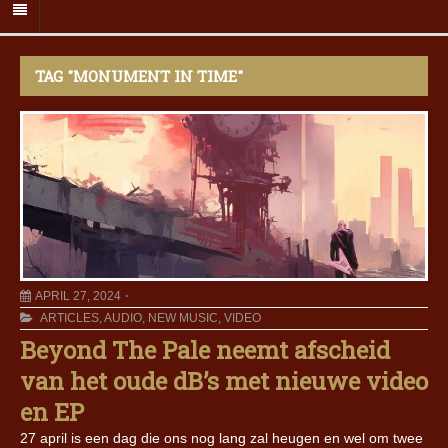
TAG "MONUMENT IN TIME"
APRIL 27, 2024
ARTICLES
,
AUDIO
,
NEW MUSIC
,
VIDEO
Beyond The Pale neemt afscheid
van het oude dB’s met nieuwe video
en EP
27 april is een dag die ons nog lang zal heugen en wel om twee