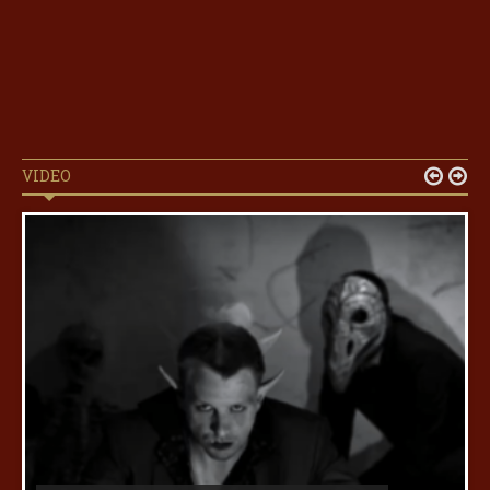
VIDEO

