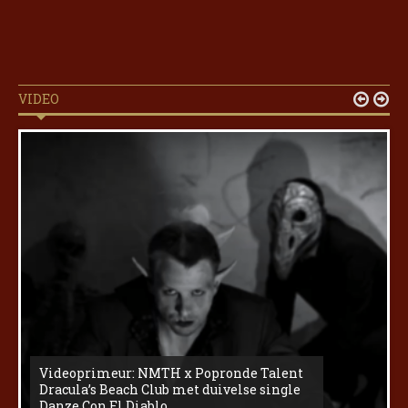
VIDEO


Videoprimeur: NMTH x Popronde Talent
Dracula’s Beach Club met duivelse single
Danze Con El Diablo