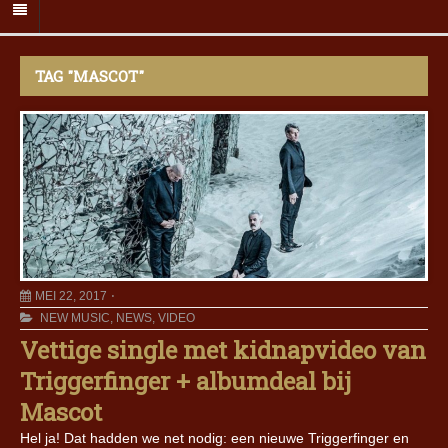
TAG "MASCOT"
MEI 22, 2017
NEW MUSIC
,
NEWS
,
VIDEO
Vettige single met kidnapvideo van
Triggerfinger + albumdeal bij
Mascot
Hel ja! Dat hadden we net nodig: een nieuwe Triggerfinger en