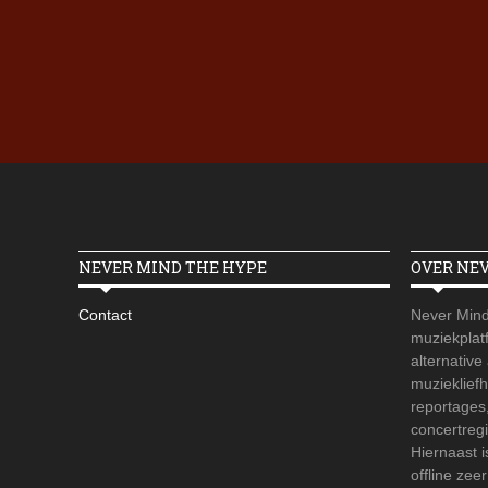
NEVER MIND THE HYPE
OVER NE
Contact
Never Mind
muziekplatf
alternative
muzieklief
reportages
concertregi
Hiernaast 
offline zee