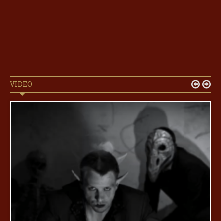
VIDEO

