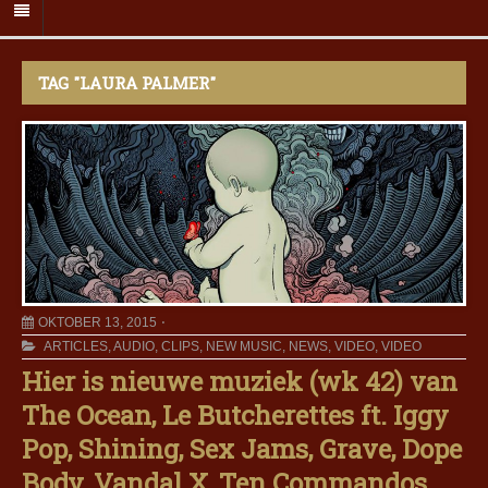
TAG "LAURA PALMER"
OKTOBER 13, 2015
ARTICLES
,
AUDIO
,
CLIPS
,
NEW MUSIC
,
NEWS
,
VIDEO
,
VIDEO
Hier is nieuwe muziek (wk 42) van
The Ocean, Le Butcherettes ft. Iggy
Pop, Shining, Sex Jams, Grave, Dope
Body, Vandal X, Ten Commandos,