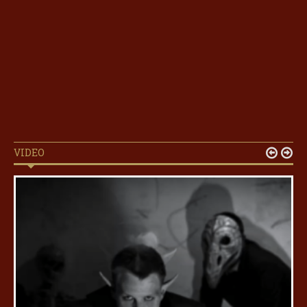
VIDEO

