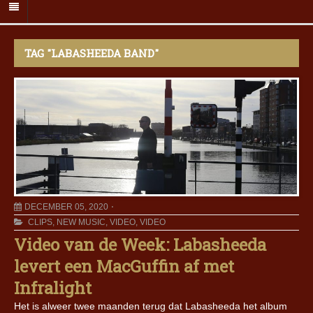
TAG "LABASHEEDA BAND"
DECEMBER 05, 2020
CLIPS
,
NEW MUSIC
,
VIDEO
,
VIDEO
Video van de Week: Labasheeda
levert een MacGuffin af met
Infralight
Het is alweer twee maanden terug dat Labasheeda het album