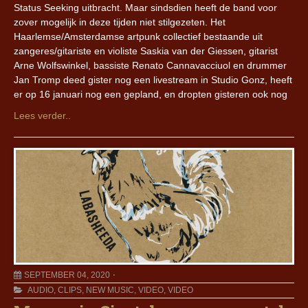
Status Seeking uitbracht. Maar sindsdien heeft de band voor
zover mogelijk in deze tijden niet stilgezeten. Het
Haarlemse/Amsterdamse artpunk collectief bestaande uit
zangeres/gitariste en violiste Saskia van der Giessen, gitarist
Arne Wolfswinkel, bassiste Renato Cannavacciuol en drummer
Jan Tromp deed gister nog een livestream in Studio Gonz, heeft
er op 16 januari nog een gepland, en dropten gisteren ook nog
Lees verder..
SEPTEMBER 04, 2020
AUDIO
,
CLIPS
,
NEW MUSIC
,
VIDEO
,
VIDEO