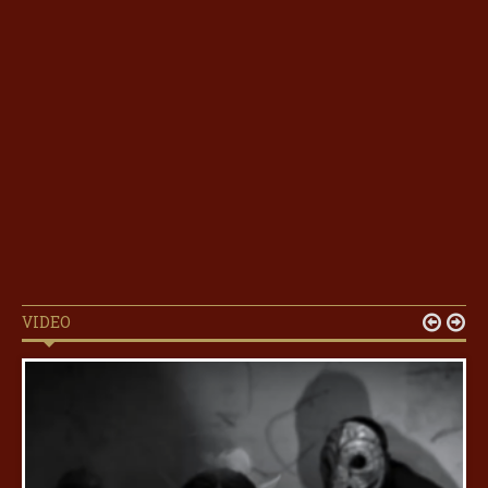
VIDEO

