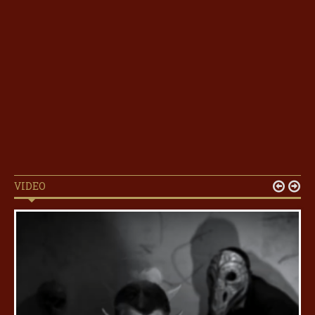
VIDEO

