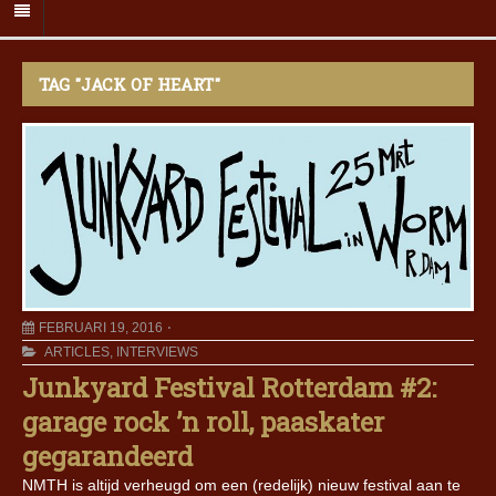
TAG "JACK OF HEART"
FEBRUARI 19, 2016
ARTICLES
,
INTERVIEWS
Junkyard Festival Rotterdam #2:
garage rock ’n roll, paaskater
gegarandeerd
NMTH is altijd verheugd om een (redelijk) nieuw festival aan te