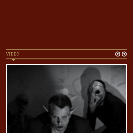
VIDEO

