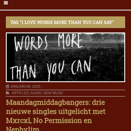
TAG "I LOVE WORDS MORE THAN YOU CAN SAY"
JANUARI 06, 2020
ARTICLES
,
AUDIO
,
NEW MUSIC
Maandagmiddagbangers: drie
nieuwe singles uitgelicht met
Mxrcxl, No Permission en
Nephylim