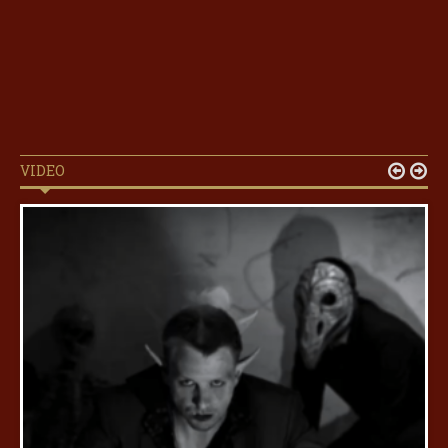
VIDEO

