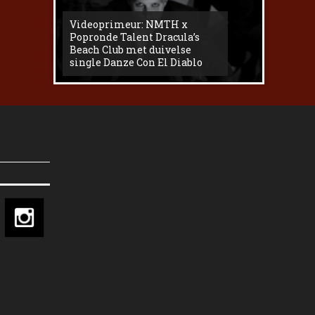
Videoprimeur: NMTH x
The
Popronde Talent Dracula’s
Zemma s
Beach Club met duivelse
underg
single Danze Con El Diablo
livesess