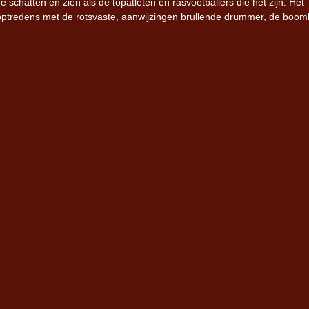
schatten en zien als de topatleten en rasvoetballers die het zijn. Het
 optredens met de rotsvaste, aanwijzingen brullende drummer, de boom