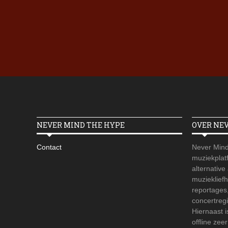
NEVER MIND THE HYPE
OVER NE
Contact
Never Mind
muziekplatf
alternative
muzieklief
reportages
concertregi
Hiernaast 
offline zee