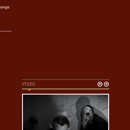
lange
VIDEO

