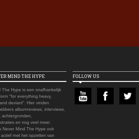
Iron Jinn doopt vers epos 
Futurist en munt Reich and
Roll-stijl
VER MIND THE HYPE
FOLLOW US
 The Hype is een onafhankelijk
orm "for everything heavy,
 and deviant". Hier vinden
hebbers albumreviews, interviews,
, achtergronden,
straties en nog veel meer.
is Never Mind The Hype ook
r actief met het opzetten van