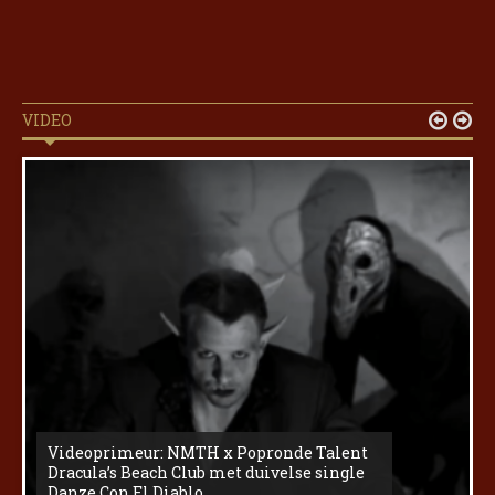
VIDEO


Videoprimeur: NMTH x Popronde Talent
Dracula’s Beach Club met duivelse single
Danze Con El Diablo