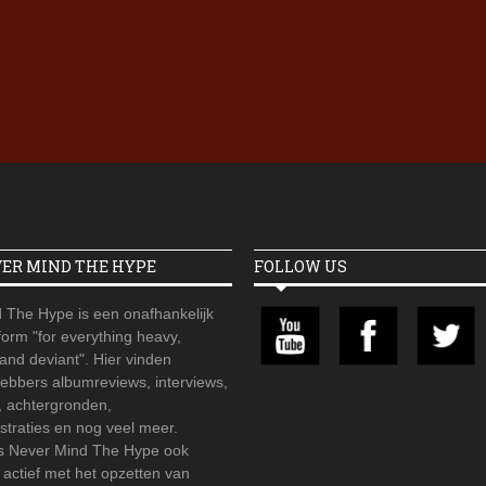
Iron Jinn doopt vers epos 
Futurist en munt Reich and
Roll-stijl
VER MIND THE HYPE
FOLLOW US
 The Hype is een onafhankelijk
orm "for everything heavy,
 and deviant". Hier vinden
hebbers albumreviews, interviews,
, achtergronden,
straties en nog veel meer.
is Never Mind The Hype ook
r actief met het opzetten van