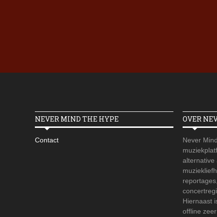
NEVER MIND THE HYPE
OVER NE
Contact
Never Mind
muziekplatf
alternative
muzieklief
reportages
concertregi
Hiernaast 
offline zee