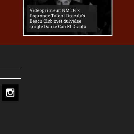
Videoprimeur: NMTH x
The
Popronde Talent Dracula’s
Zemma s
Beach Club met duivelse
underg
single Danze Con El Diablo
livesess