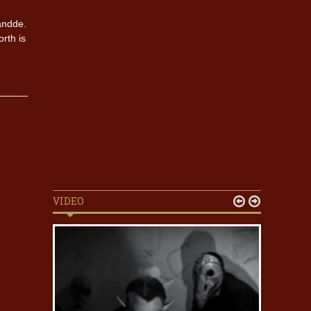
andde.
rth is
VIDEO

