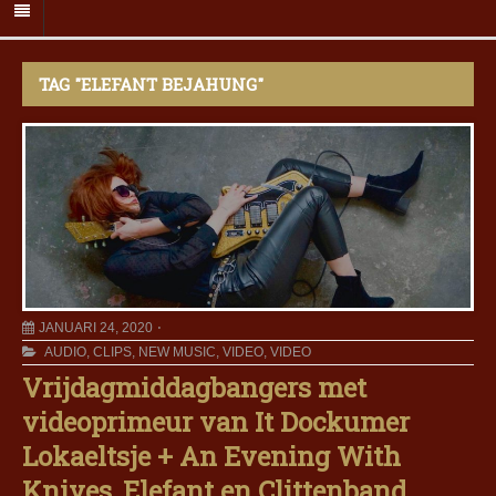
TAG "ELEFANT BEJAHUNG"
JANUARI 24, 2020
AUDIO
,
CLIPS
,
NEW MUSIC
,
VIDEO
,
VIDEO
Vrijdagmiddagbangers met
videoprimeur van It Dockumer
Lokaeltsje + An Evening With
Knives, Elefant en Clittenband