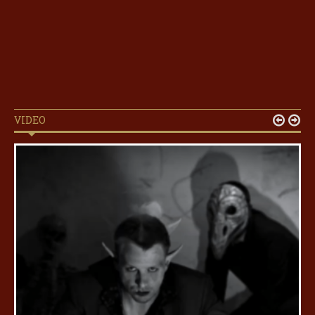
VIDEO

