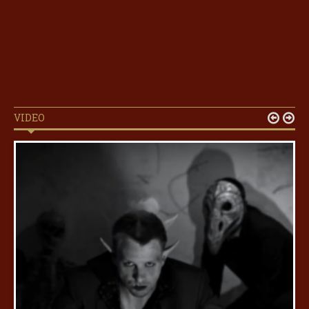
VIDEO

