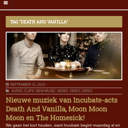
TAG "DEATH AND VANILLA"
SEPTEMBER 11, 2015
AUDIO
,
CLIPS
,
NEW MUSIC
,
NEWS
,
VIDEO
,
VIDEO
Nieuwe muziek van Incubate-acts
Death And Vanilla, Moon Moon
Moon en The Homesick!
We gaan het kort houden, want Incubate begint maandag al en