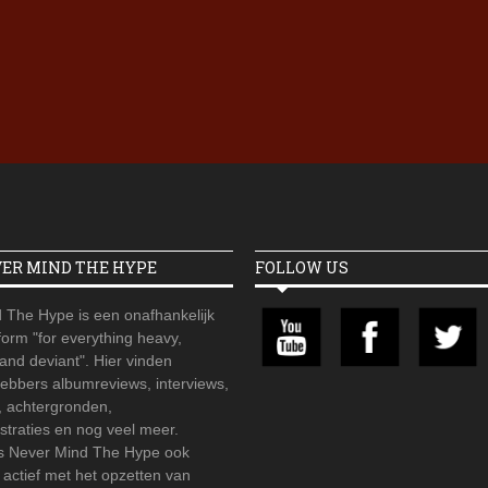
Iron Jinn doopt vers epos 
Futurist en munt Reich and
Roll-stijl
VER MIND THE HYPE
FOLLOW US
 The Hype is een onafhankelijk
orm "for everything heavy,
 and deviant". Hier vinden
hebbers albumreviews, interviews,
, achtergronden,
straties en nog veel meer.
is Never Mind The Hype ook
r actief met het opzetten van