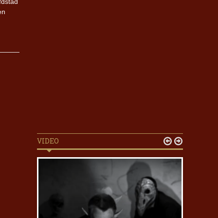
fdstad
en
VIDEO

