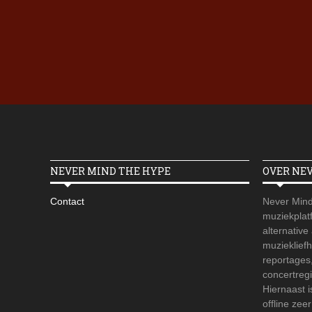
NEVER MIND THE HYPE
OVER NE
Contact
Never Mind
muziekplatf
alternative
muzieklief
reportages
concertregi
Hiernaast 
offline zee