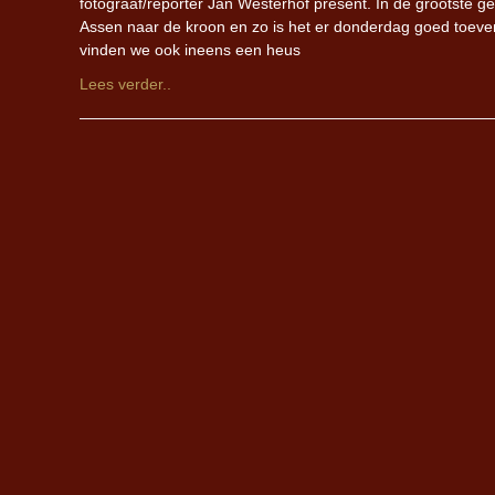
fotograaf/reporter Jan Westerhof present. In de grootst
Assen naar de kroon en zo is het er donderdag goed toev
vinden we ook ineens een heus
Lees verder..