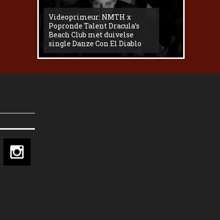
Videoprimeur: NMTH x
The
Popronde Talent Dracula’s
Zemma s
Beach Club met duivelse
underg
single Danze Con El Diablo
livesess