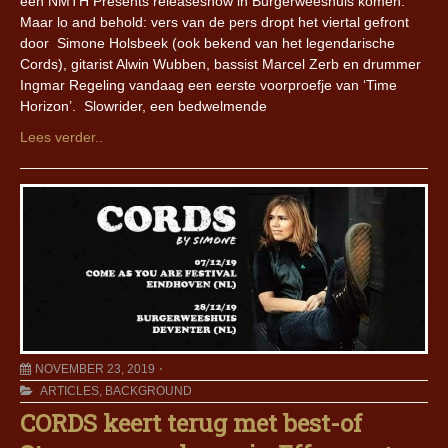
een NMTH Presents releaseshow in Burgerweeshuis komen.
Maar lo and behold: vers van de pers dropt het viertal gefront
door Simone Holsbeek (ook bekend van het legendarische
Cords), gitarist Alwin Wubben, bassist Marcel Zerb en drummer
Ingmar Regeling vandaag een eerste voorproefje van ‘Time
Horizon’. Slowrider, een bedwelmende
Lees verder..
NOVEMBER 23, 2019
ARTICLES
,
BACKGROUND
CORDS keert terug met best-of