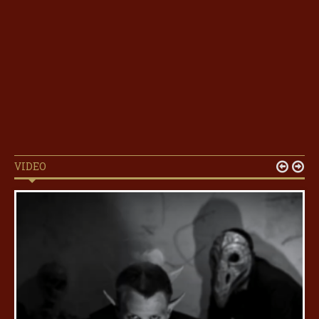
VIDEO

