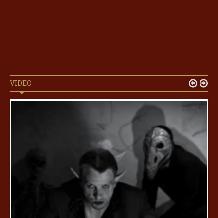
VIDEO

