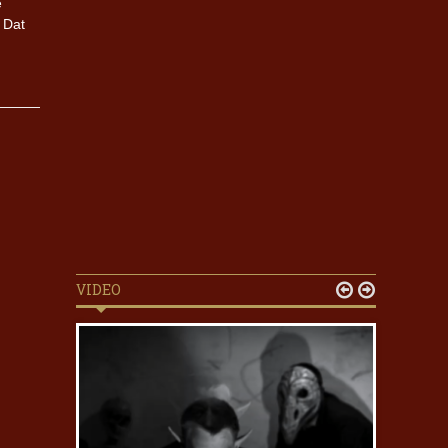
e
 Dat
VIDEO

