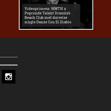
Videoprimeur: NMTH x
The
Popronde Talent Dracula’s
Zemma s
Beach Club met duivelse
underg
single Danze Con El Diablo
livesess