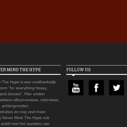
Iron Jinn doopt vers epos 
Futurist en munt Reich and
Roll-stijl
VER MIND THE HYPE
FOLLOW US
 The Hype is een onafhankelijk
orm "for everything heavy,
 and deviant". Hier vinden
hebbers albumreviews, interviews,
, achtergronden,
straties en nog veel meer.
is Never Mind The Hype ook
r actief met het opzetten van