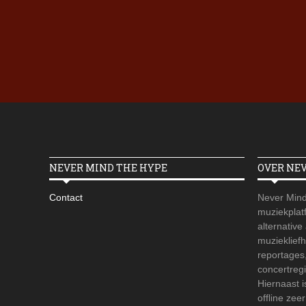
NEVER MIND THE HYPE
OVER NE
Contact
Never Mind
muziekplatf
alternative
muzieklief
reportages
concertregi
Hiernaast 
offline zee