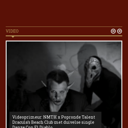
VIDEO


Videoprimeur: NMTH x Popronde Talent
Dracula’s Beach Club met duivelse single
Danze Con El Diablo