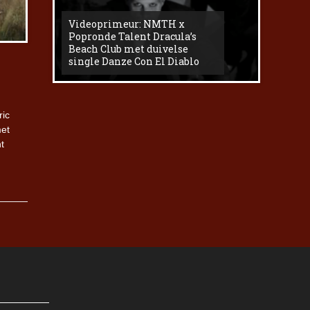
Videoprimeur: NMTH x
The
Popronde Talent Dracula’s
Zemma s
Beach Club met duivelse
underg
single Danze Con El Diablo
livesess
ric
met
t