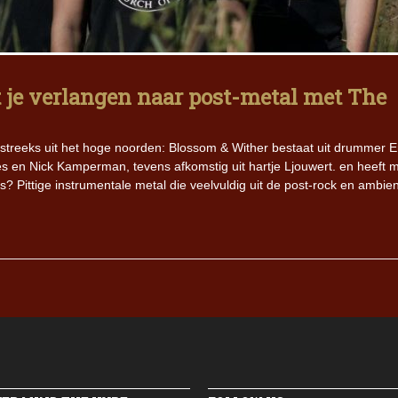
Iron Jinn doopt vers epos 
Futurist en munt Reich and
Roll-stijl
lt je verlangen naar post-metal met The
reeks uit het hoge noorden: Blossom & Wither bestaat uit drummer E
ries en Nick Kamperman, tevens afkomstig uit hartje Ljouwert. en heeft 
? Pittige instrumentale metal die veelvuldig uit de post-rock en ambien