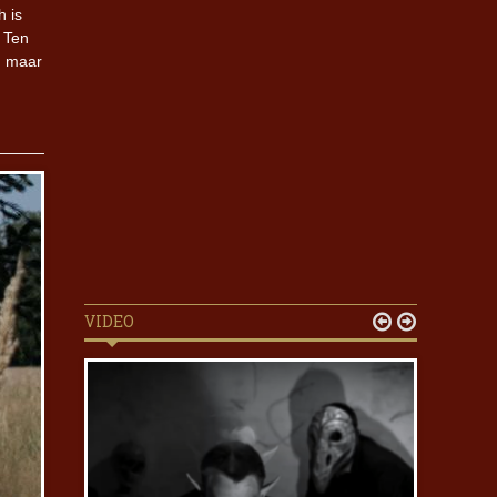
h is
. Ten
, maar
VIDEO

