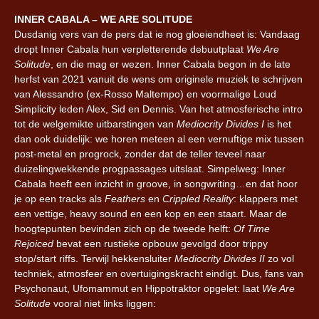
INNER CABALA – WE ARE SOLITUDE
Dusdanig vers van de pers dat ie nog gloeiendheet is: Vandaag
dropt Inner Cabala hun verpletterende debuutplaat
We Are
Solitude
, en die mag er wezen. Inner Cabala begon in de late
herfst van 2021 vanuit de wens om originele muziek te schrijven
van Alessandro (ex-Rosso Maltempo) en voormalige Loud
Simplicity leden Alex, Sid en Dennis. Van het atmosferische intro
tot de welgemikte uitbarstingen van
Mediocrity Divides I
is het
dan ook duidelijk: we horen meteen al een vernuftige mix tussen
post-metal en progrock, zonder dat de teller teveel naar
duizelingwekkende progpassages uitslaat. Simpelweg: Inner
Cabala heeft een inzicht in groove, in songwriting…en dat hoor
je op een tracks als
Feathers
en
Crippled Reality
: klappers met
een vettige, heavy sound en een kop en een staart. Maar de
hoogtepunten bevinden zich op de tweede helft:
Of Time
Rejoiced
bevat een rustieke opbouw gevolgd door trippy
stop/start riffs. Terwijl hekkensluiter
Mediocrity Divides II
zo vol
techniek, atmosfeer en overtuigingskracht eindigt. Dus, fans van
Psychonaut, Ufomammut en Hippotraktor opgelet: laat
We Are
Solitude
vooral niet links liggen: