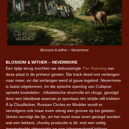
Blossom & wither – Nevermore
BLOSSOM & WITHER – NEVERMORE
Een tijdje terug mochten we debuutsingle
The Yearning
van
deze plaat in de primeur gooien. Die track deed ons verlangen
naar meer, en dat verlangen werd al gauw ingelost:
Nevermore
is laatst uitgekomen, en die epische opening van
Collapse
spreekt boekdelen…tribalistische drumrolls en chugs, gevolgd
door een blastbeat waarvan je spontaan ten strijde wilt trekken.
À la Cloudkicker, Russian Circles en Modder wordt er
vervolgens ook maar even stevig een groove op los gelaten.
Voices
vervolgt die lijn, en het moet maar even gezegd worden:
wat een lekkere, chunky productie is dit, met een vettig
ingemetselde ritmesectie en een jaloersmakend lekkere