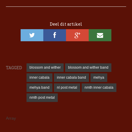
Deel dit artikel
TAGGED
blossom and wither
blossom and wither band
inner cabala
inner cabala band
mehya
mehya band
nl post metal
nmth inner cabala
nmth post metal
Array