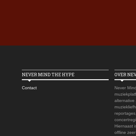
NEVER MIND THE HYPE
OVER NE
Contact
Never Mind
muziekplatf
alternative
muzieklief
reportages
concertregi
Hiernaast 
offline zee