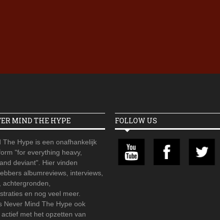
Iron Jinn doopt vers epos 
Futurist en munt Reich and
Roll-stijl
VER MIND THE HYPE
FOLLOW US
 The Hype is een onafhankelijk
orm "for everything heavy,
 and deviant". Hier vinden
hebbers albumreviews, interviews,
, achtergronden,
straties en nog veel meer.
is Never Mind The Hype ook
r actief met het opzetten van