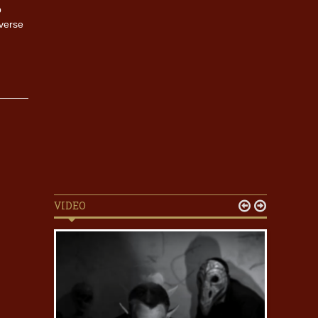
p
verse
VIDEO

