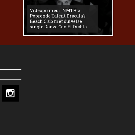
Videoprimeur: NMTH x
The
Popronde Talent Dracula’s
Zemma s
Beach Club met duivelse
underg
single Danze Con El Diablo
livesess